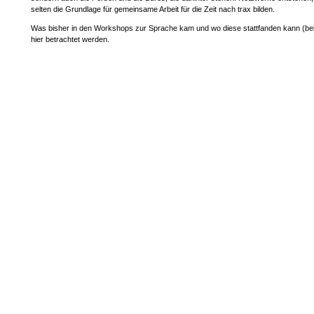
selten die Grundlage für gemeinsame Arbeit für die Zeit nach trax bilden.
Was bisher in den Workshops zur Sprache kam und wo diese stattfanden kann (bebi
hier betrachtet werden.
(bitte beachten - bis 2014 fanden die workshops nur an 2 Tagen im Monat, meist fre
samstags statt, seit 2015 gibt es die 3 tägigen Workshops während der Arbeitstage
_
f
_
_
I
_
Zum Theorieworkshop SS 2010 ->
Zum Theorieworkshop WS 2010/2011 ->
Zum Theorieworkshop SS 2011 ->
Zum Theorieworkshop WS 2011/2012 ->
Zum Theorieworkshop SS 2012 ->