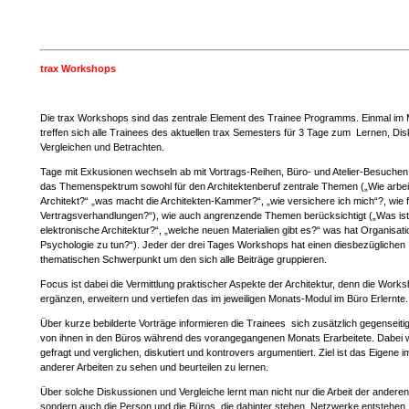
trax Workshops
Die trax Workshops sind das zentrale Element des Trainee Programms. Einmal im
treffen sich alle Trainees des aktuellen trax Semesters für 3 Tage zum Lernen, Dis
Vergleichen und Betrachten.
Tage mit Exkusionen wechseln ab mit Vortrags-Reihen, Büro- und Atelier-Besuchen
das Themenspektrum sowohl für den Architektenberuf zentrale Themen („Wie arbeit
Architekt?“ „was macht die Architekten-Kammer?“, „wie versichere ich mich“?, wie f
Vertragsverhandlungen?“), wie auch angrenzende Themen berücksichtigt („Was ist
elektronische Architektur?“, „welche neuen Materialien gibt es?“ was hat Organisati
Psychologie zu tun?“). Jeder der drei Tages Workshops hat einen diesbezüglichen
thematischen Schwerpunkt um den sich alle Beiträge gruppieren.
Focus ist dabei die Vermittlung praktischer Aspekte der Architektur, denn die Work
ergänzen, erweitern und vertiefen das im jeweiligen Monats-Modul im Büro Erlernte.
Über kurze bebilderte Vorträge informieren die Trainees sich zusätzlich gegenseiti
von ihnen in den Büros während des vorangegangenen Monats Erarbeitete. Dabei 
gefragt und verglichen, diskutiert und kontrovers argumentiert. Ziel ist das Eigene
anderer Arbeiten zu sehen und beurteilen zu lernen.
Über solche Diskussionen und Vergleiche lernt man nicht nur die Arbeit der andere
sondern auch die Person und die Büros, die dahinter stehen. Netzwerke entstehen, 